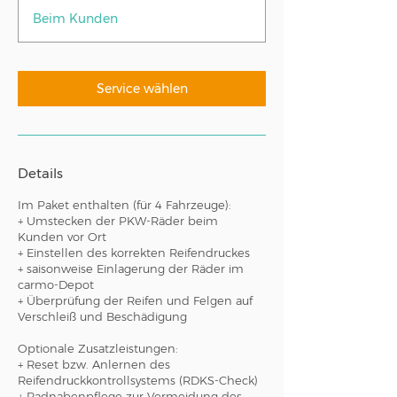
t
Beim Kunden
d
5
0
M
Service wählen
i
n
.
Details
Im Paket enthalten (für 4 Fahrzeuge):
+ Umstecken der PKW-Räder beim
Kunden vor Ort
+ Einstellen des korrekten Reifendruckes
+ saisonweise Einlagerung der Räder im
carmo-Depot
+ Überprüfung der Reifen und Felgen auf
Verschleiß und Beschädigung
Optionale Zusatzleistungen:
+ Reset bzw. Anlernen des
Reifendruckkontrollsystems (RDKS-Check)
+ Radnabenpflege zur Vermeidung des