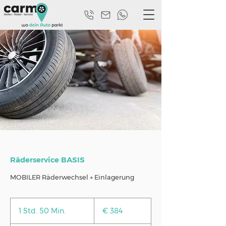
Räderservice BASIS
MOBILER Räderwechsel + Einlagerung
384
Euro
1 Std. 50 Min.
1
€ 384
S