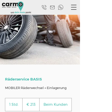
Räderservice BASIS
MOBILER Räderwechsel + Einlagerung
213
Euro
1 Std.
1
€ 213
Beim Kunden
S