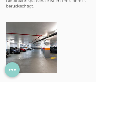
Die Anfahrtspauschale ist im Preis bereits
Umbuchung
Terminliche Umbuchungen sind bis zum
Vortag möglich.
Individuelle Anfrage