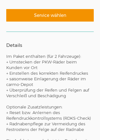
t
d
Service wählen
Details
Im Paket enthalten (für 2 Fahrzeuge):
+ Umstecken der PKW-Räder beim
Kunden vor Ort
+ Einstellen des korrekten Reifendruckes
+ saisonweise Einlagerung der Räder im
carmo-Depot
+ Überprüfung der Reifen und Felgen auf
Verschleiß und Beschädigung
Optionale Zusatzleistungen:
+ Reset bzw. Anlernen des
Reifendruckkontrollsystems (RDKS-Check)
+ Radnabenpflege zur Vermeidung des
Festrostens der Felge auf der Radnabe