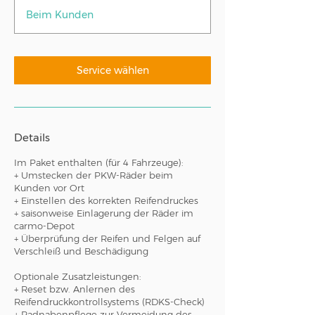
t
Beim Kunden
d
5
0
M
Service wählen
i
n
.
Details
Im Paket enthalten (für 4 Fahrzeuge):
+ Umstecken der PKW-Räder beim
Kunden vor Ort
+ Einstellen des korrekten Reifendruckes
+ saisonweise Einlagerung der Räder im
carmo-Depot
+ Überprüfung der Reifen und Felgen auf
Verschleiß und Beschädigung
Optionale Zusatzleistungen:
+ Reset bzw. Anlernen des
Reifendruckkontrollsystems (RDKS-Check)
+ Radnabenpflege zur Vermeidung des