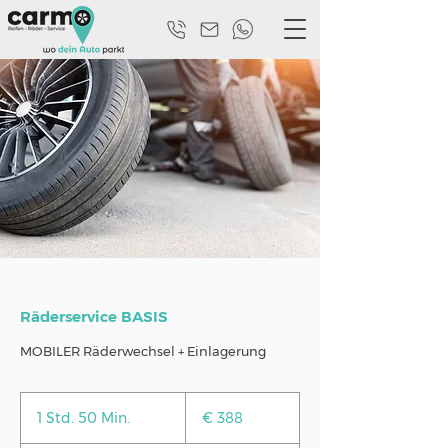
Räderservice BASIS
MOBILER Räderwechsel + Einlagerung
388
Euro
1 Std. 50 Min.
1
€ 388
S