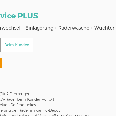
vice PLUS
wechsel + Einlagerung + Räderwäsche + Wuchten
Beim Kunden
für 2 Fahrzeuge):
KW-Räder beim Kunden vor Ort
rrekten Reifendruckes
agerung der Räder im carmo-Depot
Reifen und Felgen auf Verschleiß und Beschädigung