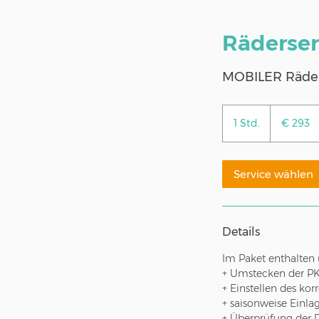
Räderser
MOBILER Räder
293
Euro
1 Std.
1
€ 293
S
t
d
Service wählen
Details
Im Paket enthalten (
+ Umstecken der P
+ Einstellen des ko
+ saisonweise Einl
+ Überprüfung der 