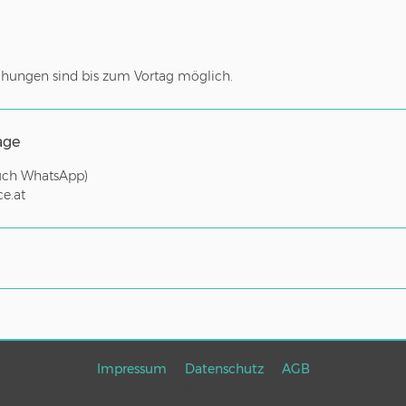
hungen sind bis zum Vortag möglich.
age
auch WhatsApp)
e.at
tere Gebiete auf
Anfrage
.
Impressum
Datenschutz
AGB
© 2024
carmo