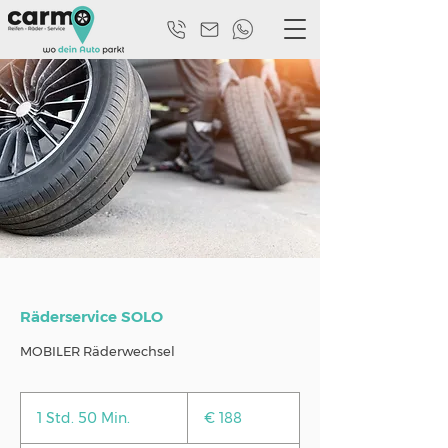
Räderservice SOLO
MOBILER Räderwechsel
188
Euro
1 Std. 50 Min.
1
€ 188
S