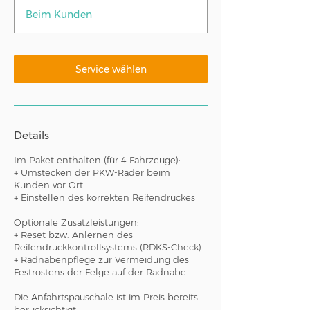
t
Beim Kunden
d
5
0
M
Service wählen
i
n
.
Details
Im Paket enthalten (für 4 Fahrzeuge):
+ Umstecken der PKW-Räder beim
Kunden vor Ort
+ Einstellen des korrekten Reifendruckes
Optionale Zusatzleistungen:
+ Reset bzw. Anlernen des
Reifendruckkontrollsystems (RDKS-Check)
+ Radnabenpflege zur Vermeidung des
Festrostens der Felge auf der Radnabe
Die Anfahrtspauschale ist im Preis bereits