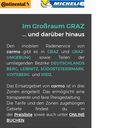
Im Großraum GRAZ
... und darüber hinaus
Den mobilen Räderservice von
carmo
gibt es in
GRAZ
und
GRAZ-
UMGEBUNG
sowie
Teilen der
umliegenden
Bezirke
DEUTSCHLANDS
BERG
,
LEIBNITZ, SÜDOSTSTEIERMARK
,
VOITSBERG
und
WEIZ
.
Das Einsatzgebiet von
carmo
ist in drei
Zonen eingeteilt. Das ermöglicht eine
transparente und faire Preisgestaltung.
Die Tarife und den Zonen zugehörigen
Gebiete findest du in
der
Preisliste
sowie auch unter
ONLINE
BUCHEN
.