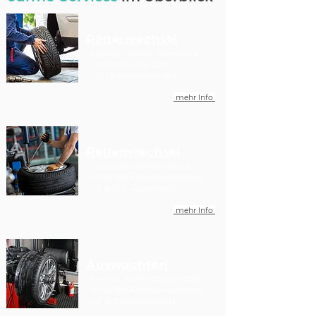
Räderwechsel
- einfach | schnell | zuverlässig
- mobil ohne Wartezeit
- online Terminbuchung
mehr Info
Reifenwechsel
- felgenschonende Montage
- bis 24 Zoll Felgendurchmesser
- bis 14 Zoll Felgenbreite
mehr Info
Auswuchten
- exaktes, dynamisches Wuchten
- bis 24 Zoll Felgendurchmesser
- bis 15 Zoll Felgenbreite