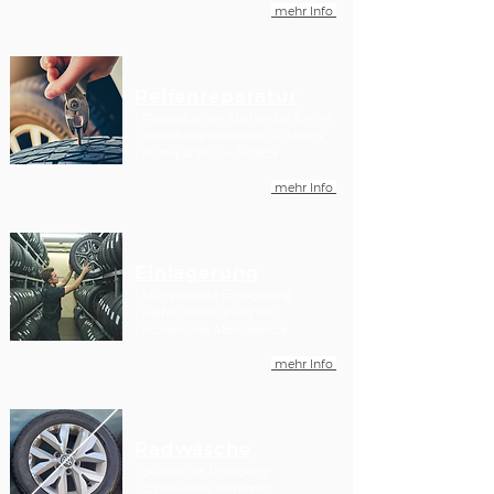
mehr Info
Reifenreparatur
- Reparatur von Stichen bis 6 mm
- dauerhafte Reparatur >> INNEN
- Notreparatur >> AUßEN
mehr Info
Einlagerung
- fachgerechte Einlagerung
- Reifenüberprüfung inkl.
- kostenloses Abholservice
mehr Info
Radwäsche
- gründliche Reinigung
- schonendes Verfahren