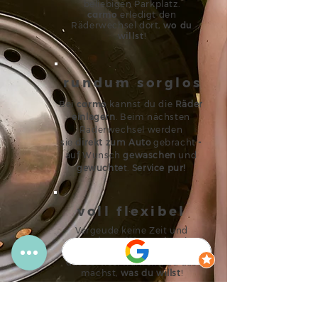
beliebigen Parkplatz.
c
a
rmo
erledigt den
Räderwechsel dort,
wo du
willst
!
rundum sorglos
Bei
c
a
rmo
kannst du die
Räder
einlagern
. Beim nächsten
Räderwechsel werden
sie
direkt zum Auto
gebracht
-
auf Wunsch
gewaschen
und
gewuchte
t.
Service pur!
voll flexibel
Vergeude keine Zeit und
spare lange Wartezeiten
in
der Werkstatt.
c
a
rmo
erledigt
das Service, während du das
machst,
was du willst
!