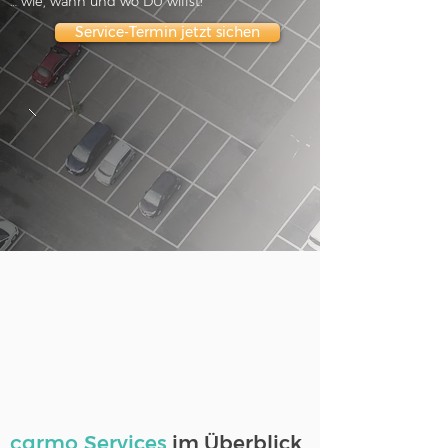
… wie, wann und wo DU willst!
Service-Termin jetzt sichen
carmo
Services
im Überblick