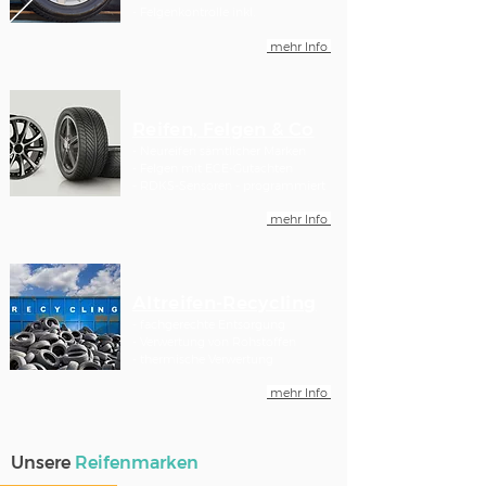
.
- Felgenkontrolle inkl
mehr Info
Reifen, Felgen & Co
- Neureifen sämtlicher Marken
- Felgen mit ECE-Gutachten
- RDKS-Sensoren - programmiert
mehr Info
Altreifen-Recycling
- fachgerechte Entsorgung
- Verwertung von Rohstoffen
- thermische Verwertung
mehr Info
Unsere
Reifenmarken