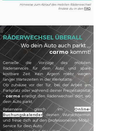
Hinweise zum Ablauf des mobilen Räderwechsel
findest du in den
FAQ
.
RÄDERWECHSEL ÜBERALL
Wo dein Auto auch parkt ...
carmo
kommt!
Genieße die Vorzüge des mobilen
Räderservices für dein Auto und spare
kostbare Zeit. Kein Ärgern mehr wegen
langer Wartezeiten in der Werkstätte.
Ob zuhause vor der Tür, bei der Arbeit am
Parkplatz oder während deiner Freizeitaktivität
–
carmo
erledigt den Räderwechsel dort, wo
dein Auto parkt.
Reserviere gleich im
Online-
Buchungskalender
deinen Wunschtermin
und freue dich auf den professionellen Mobil-
Service für dein Auto