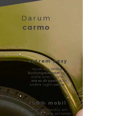
Darum
carmo
extrem easy
Nutze den
Online-
Buchungskalender
und
wähle einen T
ermin
...
wie es dir passt!
Alles
andere regelt
c
a
rmo
.
100% mobil
Vor deiner Haustür, am
Arbeitsplatz oder auf einem